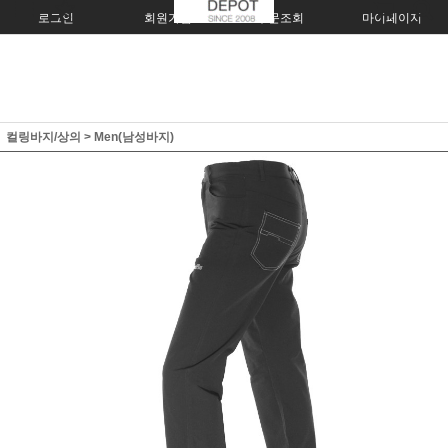
로그인
회원가입
주문조회
마이페이지
컬링바지/상의
>
Men(남성바지)