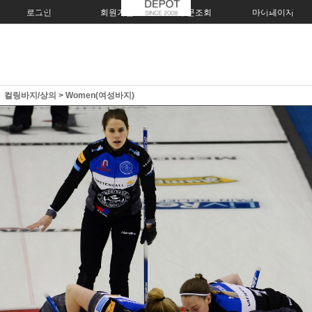
로그인
회원가입
주문조회
마이페이지
컬링바지/상의
>
Women(여성바지)